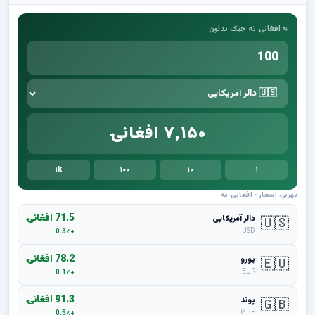
⇅ افغانۍ ته چټک بدلون
۷,۱۵۰ افغانۍ
۱k
۱۰۰
۱۰
۱
بهرنۍ اسعار · افغانۍ ته
71.5 افغانۍ
دالر آمریکایی
🇺🇸
USD
+0.3٪
78.2 افغانۍ
یورو
🇪🇺
EUR
+0.1٪
91.3 افغانۍ
پوند
🇬🇧
GBP
+0.5٪