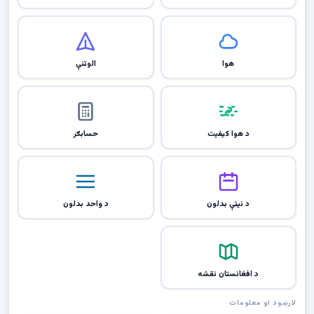
هوا
الوتنې
د هوا کیفیت
حسابګر
د نیټې بدلون
د واحد بدلون
د افغانستان نقشه
لارښود او معلومات