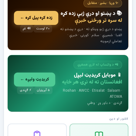
✨ وړیا · بشپړ · متقابل
📚 د پښتو او دري ژبې زده کړه
زده کړه پیل کړه ←
له سره تر ورځنۍ خبرې
۲۰ لوست
🔊 غږ
پښتو د دري ژبو وینکو ته · دري د پښتنو ته
الفبا · شمیرې · سلام · کورنۍ · خبرې ·
تعاملي ازموینه
📲 د واټساپ له لارې همغږي
📱 موبایل کریډیټ لیږل
کریډیټ ولیږه ←
افغانستان ته له نړۍ هر ځایه
۵ آپریټران
⚡ ګړندی
Roshan · AWCC · Etisalat · Salaam ·
ATOMA
ګړندی · د باور وړ · وطني
کلتور او دین