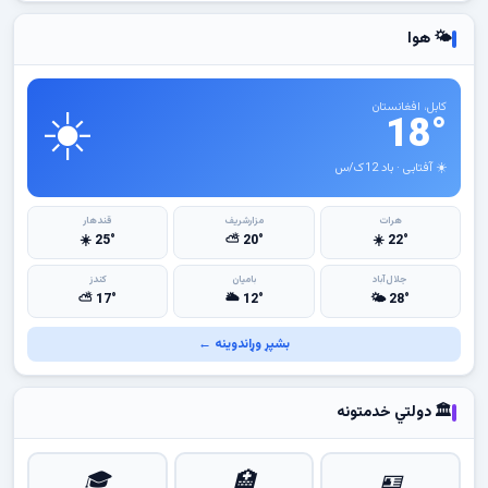
🌤 هوا
☀️
کابل، افغانستان
18°
☀️ آفتابی · باد 12ک/س
هرات
مزارشریف
قندهار
25° ☀️
20° ⛅
22° ☀️
جلال‌آباد
بامیان
کندز
17° ⛅
12° 🌥
28° 🌤
بشپړ وړاندوینه ←
🏛 دولتي خدمتونه
🎓
🏥
🪪