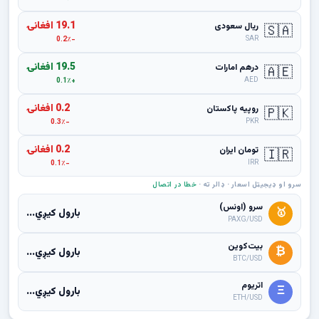
19.1 افغانۍ
ریال سعودی
🇸🇦
SAR
-0.2٪
19.5 افغانۍ
درهم امارات
🇦🇪
AED
+0.1٪
0.2 افغانۍ
روپیه پاکستان
🇵🇰
PKR
-0.3٪
0.2 افغانۍ
تومان ایران
🇮🇷
IRR
-0.1٪
سرو او ډیجیټل اسعار · ډالر ته ·
خطا در اتصال
سرو (اونس)
🥇
بارول کیږي...
PAXG/USD
بیت‌کوین
₿
بارول کیږي...
BTC/USD
اتریوم
Ξ
بارول کیږي...
ETH/USD