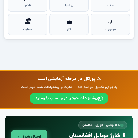
تذکره
روغتیا
کانکور
🏛
💼
✈️
مهاجرت
کار
سفارت
⚠️ پورتال در مرحله آزمایشی است
به زودی تکمیل خواهد شد — نظرات و پیشنهادات شما مهم است
پیشنهادات خود را در واتساپ بفرستید
۱۰۰٪ وطنی · فوری · مطمئن
📱 شارژ موبایل افغانستان
ارسال شارژ ←