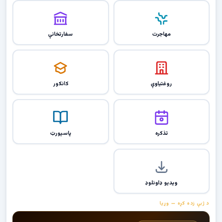
مهاجرت
سفارتخانې
روغتیاوې
کانکور
تذکره
پاسپورټ
ویډیو ډاونلوډ
د ژبې زده کړه — وړیا