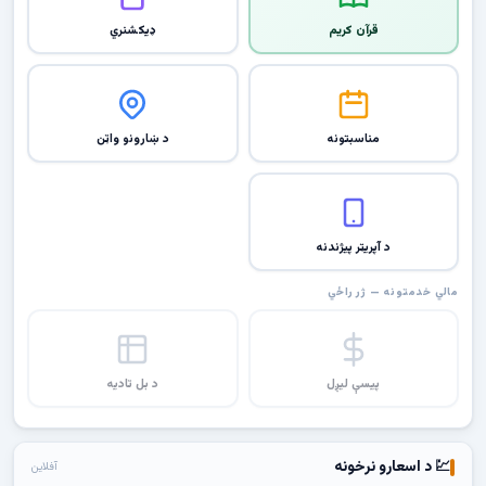
قرآن کریم
ډیکشنري
مناسبتونه
د ښارونو واټن
د آپریټر پیژندنه
مالي خدمتونه — ژر راځي
پیسې لیږل
د بل تادیه
💹 د اسعارو نرخونه
آفلاین