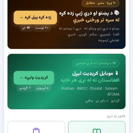
✨ وړیا · بشپړ · متقابل
📚 د پښتو او دري ژبې زده کړه
زده کړه پیل کړه ←
له سره تر ورځنۍ خبرې
۲۰ لوست
🔊 غږ
پښتو د دري ژبو وینکو ته · دري د پښتنو ته
الفبا · شمیرې · سلام · کورنۍ · خبرې ·
تعاملي ازموینه
📲 د واټساپ له لارې همغږي
📱 موبایل کریډیټ لیږل
کریډیټ ولیږه ←
افغانستان ته له نړۍ هر ځایه
۵ آپریټران
⚡ ګړندی
Roshan · AWCC · Etisalat · Salaam ·
ATOMA
ګړندی · د باور وړ · وطني
کلتور او دین