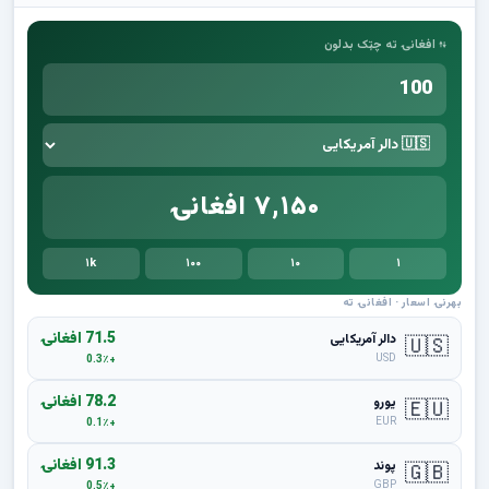
⇅ افغانۍ ته چټک بدلون
۷,۱۵۰ افغانۍ
۱k
۱۰۰
۱۰
۱
بهرنۍ اسعار · افغانۍ ته
71.5 افغانۍ
دالر آمریکایی
🇺🇸
USD
+0.3٪
78.2 افغانۍ
یورو
🇪🇺
EUR
+0.1٪
91.3 افغانۍ
پوند
🇬🇧
GBP
+0.5٪