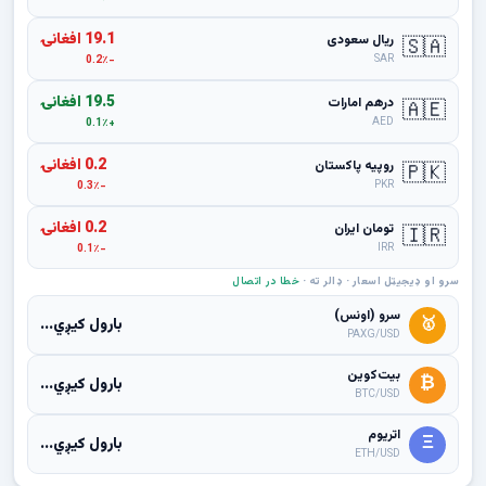
19.1 افغانۍ
ریال سعودی
🇸🇦
SAR
-0.2٪
19.5 افغانۍ
درهم امارات
🇦🇪
AED
+0.1٪
0.2 افغانۍ
روپیه پاکستان
🇵🇰
PKR
-0.3٪
0.2 افغانۍ
تومان ایران
🇮🇷
IRR
-0.1٪
سرو او ډیجیټل اسعار · ډالر ته ·
خطا در اتصال
سرو (اونس)
🥇
بارول کیږي...
PAXG/USD
بیت‌کوین
₿
بارول کیږي...
BTC/USD
اتریوم
Ξ
بارول کیږي...
ETH/USD