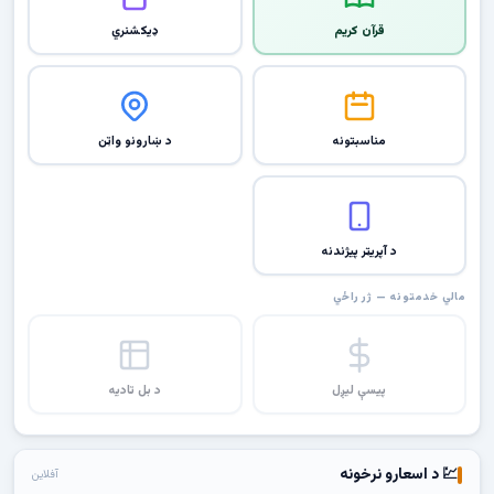
قرآن کریم
ډیکشنري
مناسبتونه
د ښارونو واټن
د آپریټر پیژندنه
مالي خدمتونه — ژر راځي
پیسې لیږل
د بل تادیه
💹 د اسعارو نرخونه
آفلاین