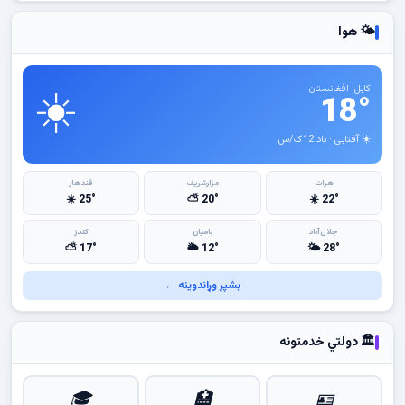
🌤 هوا
☀️
کابل، افغانستان
18°
☀️ آفتابی · باد 12ک/س
هرات
مزارشریف
قندهار
25° ☀️
20° ⛅
22° ☀️
جلال‌آباد
بامیان
کندز
17° ⛅
12° 🌥
28° 🌤
بشپړ وړاندوینه ←
🏛 دولتي خدمتونه
🎓
🏥
🪪