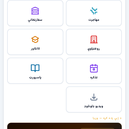
مهاجرت
سفارتخانې
روغتیاوې
کانکور
تذکره
پاسپورټ
ویډیو ډاونلوډ
د ژبې زده کړه — وړیا