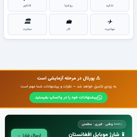
تذکره
روغتیا
کانکور
🏛
💼
✈️
مهاجرت
کار
سفارت
⚠️ پورتال در مرحله آزمایشی است
به زودی تکمیل خواهد شد — نظرات و پیشنهادات شما مهم است
پیشنهادات خود را در واتساپ بفرستید
۱۰۰٪ وطنی · فوری · مطمئن
📱 شارژ موبایل افغانستان
ارسال شارژ ←