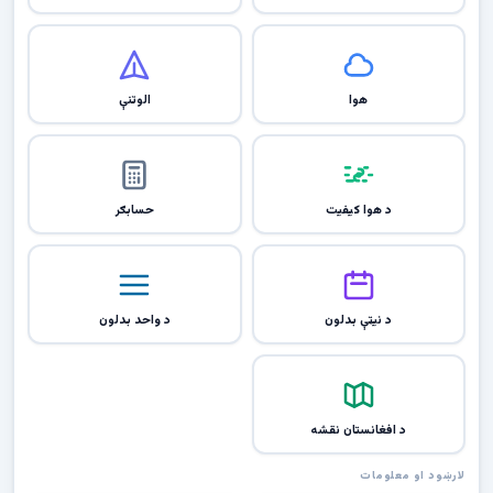
هوا
الوتنې
د هوا کیفیت
حسابګر
د نیټې بدلون
د واحد بدلون
د افغانستان نقشه
لارښود او معلومات